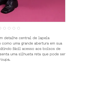
- Utilizar vapor 
secadora.
- Evitar contato d
- Secar pendurad
tecido.
m detalhe central de lapela
m como uma grande abertura em sua
rmitindo fácil acesso aos bolsos de
senta uma silhueta reta que pode ser
roupa.