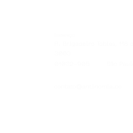
Endereço
R. Brigadeiro Tobias, 118 c
3003
01032-905
São Paul
contato@antinomia.co