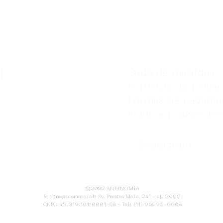
Guia de medidas
j.
Politicas de priva
Formas de pagame
o
Envio e prazos de 
Instagram
©2022 ANTINOMIA
Endereço comercial: Av. Prestes Maia, 241 - cj. 3003
CNPJ: 45.319.101/0001-68 - Tel: (11) 95295-6608